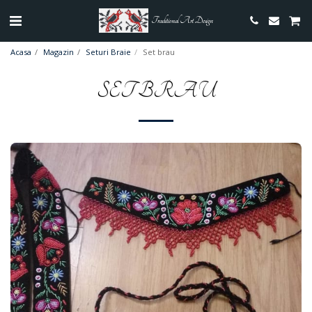
Traditional Art Design
Acasa
Magazin
Seturi Braie
Set brau
SET BRAU