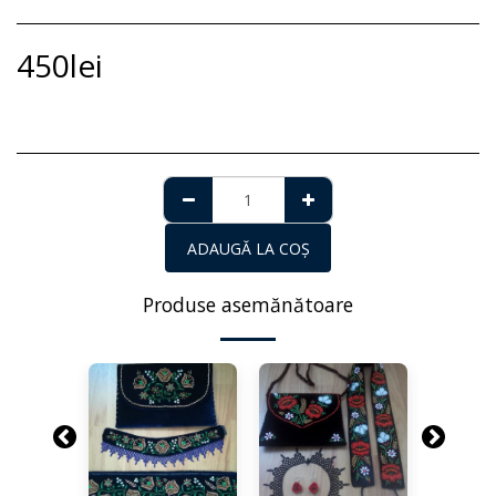
450
lei
ADAUGĂ LA COŞ
Produse asemănătoare