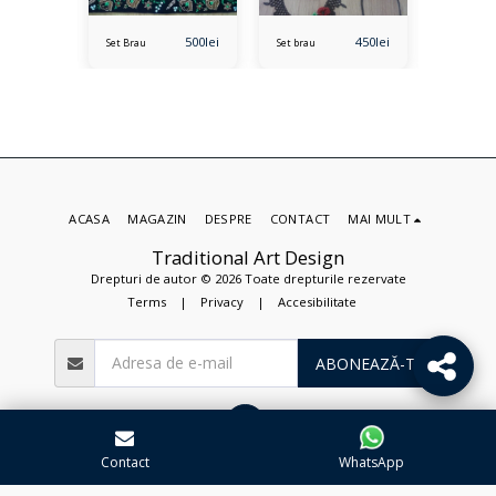
550
lei
500
lei
450
lei
Set Brau
Set brau
Set brau
ACASA
MAGAZIN
DESPRE
CONTACT
MAI MULT
Traditional Art Design
Drepturi de autor © 2026 Toate drepturile rezervate
Terms
|
Privacy
|
Accesibilitate
ABONEAZĂ-TE
Contact
WhatsApp