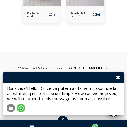
Set zgardan 11
Set zgardan 11
Set zgarda
120
lei
120
lei
randuri
randuri
randuri
100
lei
ACASA
MAGAZIN
DESPRE
CONTACT
MAI MULT
Traditional Art Design
Drepturi de autor © 2026 Toate drepturile rezervate
Buna ziua/Hello , Cu ce va putem ajuta, vom raspunde la
Terms
|
Privacy
|
Accesibilitate
acest mesaj in cel mai scurt timp / How can we help you,
we will respond to this message as soon as possible
ABONEAZĂ-TE