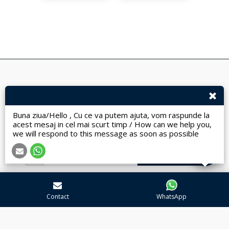
ACASA
MAGAZIN
DESPRE
CONTACT
MAI MULT
Traditional Art Design
Buna ziua/Hello , Cu ce va putem ajuta, vom raspunde la
Drepturi de autor © 2026 Toate drepturile rezervate
acest mesaj in cel mai scurt timp / How can we help you,
Terms
|
Privacy
|
Accesibilitate
we will respond to this message as soon as possible
ABONEAZĂ-TE
Contact
WhatsApp