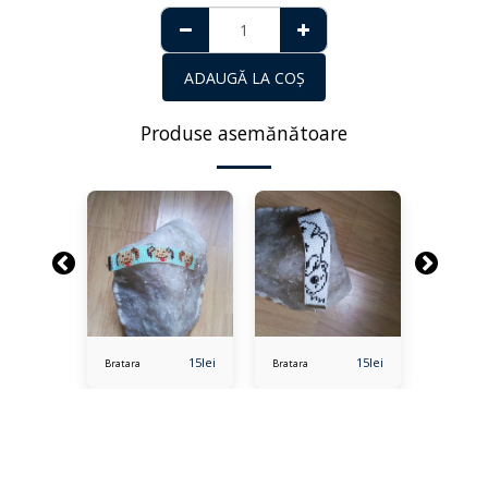
ADAUGĂ LA COŞ
Produse asemănătoare
15
lei
15
lei
15
lei
Bratara
Bratara
Bratara